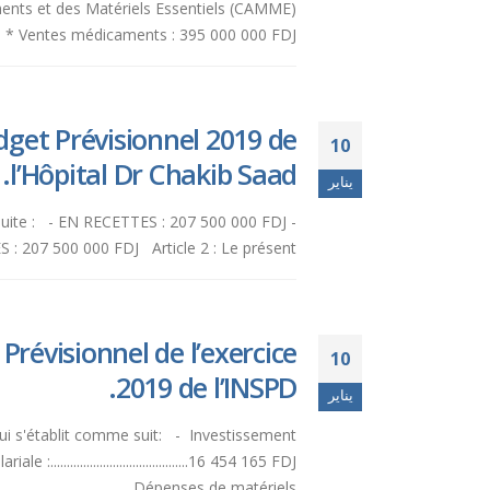
aments et des Matériels Essentiels (CAMME)
: * Ventes médicaments : 395 000 000 FDJ *...
get Prévisionnel 2019 de
10
l’Hôpital Dr Chakib Saad.
يناير
 suite : - EN RECETTES : 207 500 000 FDJ -
 207 500 000 FDJ Article 2 : Le présent...
révisionnel de l’exercice
10
2019 de l’INSPD.
يناير
qui s'établit comme suit: - Investissement
 :..........................................16 454 165 FDJ
Dépenses de matériels...