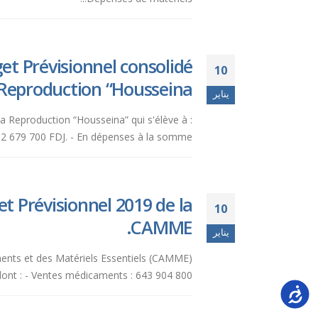
et Prévisionnel consolidé
10
Reproduction “Housseina”.
يناير
a Reproduction “Housseina” qui s'élève à :
 679 700 FDJ. - En dépenses à la somme...
t Prévisionnel 2019 de la
10
CAMME.
يناير
aments et des Matériels Essentiels (CAMME)
dont : - Ventes médicaments : 643 904 800...
Accessi