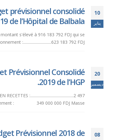
et prévisionnel consolidé
10
19 de l’Hôpital de Balbala.
يناير
du montant s'élevé à 916 183 792 FDJ qui se
ement :..............................623 183 792 FDJ...
t Prévisionnel Consolidé
20
2019 de l’HGP.
ديسمبر
...........................................2 497
nse investissement : 349 000 000 FDJ Masse...
get Prévisionnel 2018 de
08