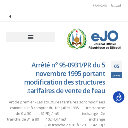
اتصل بنا |
FRANÇAIS
Arrêté n° 95‑0931/PR du 5
05
novembre 1995 portant
نوفمبر
modification des structures
tarifaires de vente de l’eau.
Accessib
Article premier - Les structures tarifaires sont modifiées
comme suit à compter du 1er juillet 1995 : ‑ 1re tranche
de 0 à 30 62 FDJ / m3 inchangé ‑ 2e
tranche de 31 à 80 102 FDJ / m3 inchangé
‑ 3e tranche de 81 à 120 142 FDJ /