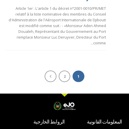
Article 1er : L'article 1 du décret n°2001-0010/PR/MET
relatif à la liste nominative des membres du Conseil
d'Administration de l'Aéroport Internationale de Djibouti
est modifié comme suit : - «Monsieur Aden Ahmed
Doualeh, Représentant du Gouvernement au Port
remplace Monsieur Luc Deruyver, Directeur du Port
comme...
2
1
المعلومات القانونية
الروابط الخارجية