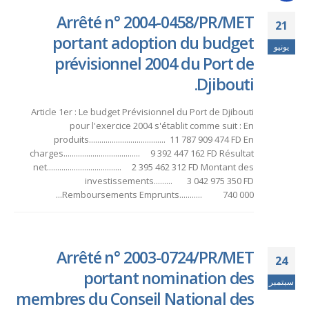
Arrêté n° 2004-0458/PR/MET
21
portant adoption du budget
يونيو
prévisionnel 2004 du Port de
Djibouti.
Article 1er : Le budget Prévisionnel du Port de Djibouti
pour l'exercice 2004 s'établit comme suit : En
produits..................................... 11 787 909 474 FD En
charges..................................... 9 392 447 162 FD Résultat
net.................................... 2 395 462 312 FD Montant des
investissements......... 3 042 975 350 FD
Remboursements Emprunts........... 740 000...
Arrêté n° 2003-0724/PR/MET
24
portant nomination des
سبتمبر
membres du Conseil National des