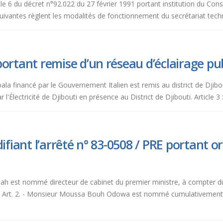
ticle 6 du décret n°92.022 du 27 février 1991 portant institution du Con
suivantes règlent les modalités de fonctionnement du secrétariat techni
rtant remise d’un réseau d’éclairage publ
lbala financé par le Gouvernement Italien est remis au district de Djibo
l'Électricité de Djibouti en présence au District de Djibouti. Article 3 :
fiant l’arrêté n° 83-0508 / PRE portant o
ah est nommé directeur de cabinet du premier ministre, à compter d
Art. 2. - Monsieur Moussa Bouh Odowa est nommé cumulativement av