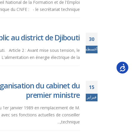
seil National de la Formation et de l'Emploi
que du CNFE : - le secrétariat technique...
ic au district de Djibouti
30
أغسطس
uti. Article 2 : Avant mise sous tension, le
 L'alimentation en énergie électrique de la...
Accessi
rganisation du cabinet du
15
premier ministre
فبراير
u 1er janvier 1989 en remplacement de M.
ec ses fonctions actuelles de conseiller
technique,...