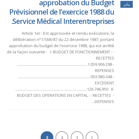
approbation du Budget
يناير
Prévisionnel de l’exercice 1988 du
Service Médical Interentreprises.
Article 1er : Est approuvée et rendu exécutoire, la
délibération n°1/SMI/87 du 22 décembre 1987, portant
approbation du budget de l'exercice 1988, qui est arrêté
de la façon suivante : I- BUDGET DE FONCTIONNEMENT : -
RECETTES
............................................................................1.059.906.298 -
REPENSES
..............................................................................933.980.348 -
EXCEDENT
.............................................................................126.746.950 II-
BUDGET DES OPERATIONS EN CAPITAL : - RECETTES -
DEPENSES...
3
2
1