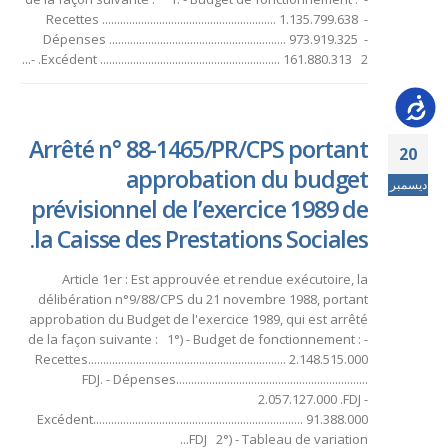
Recettes .......................................................... 1.135.799.638 -
Dépenses ........................................................... 973.919.325 -
Excédent ............................................................ 161.880.313 2. -...
Accessib
Arrêté n° 88-1465/PR/CPS portant
20
approbation du budget
ديسمبر
prévisionnel de l’exercice 1989 de
la Caisse des Prestations Sociales.
Article 1er : Est approuvée et rendue exécutoire, la
délibération n°9/88/CPS du 21 novembre 1988, portant
approbation du Budget de l'exercice 1989, qui est arrêté
de la façon suivante : 1°) - Budget de fonctionnement : -
Recettes.................................................................. 2.148.515.000
FDJ. - Dépenses................................................................
2.057.127.000 .FDJ -
Excédent...................................................................... 91.388.000
FDJ 2°) - Tableau de variation...