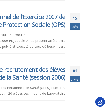
nel de l’Exercice 2007 de
15
 Protection Sociale (OPS).
يناير
...................................................
....... 582.310.000 FDJ Article 2 : Le présent arrêté sera
, publié et exécuté partout où besoin sera.
e recrutement des élèves
01
de la Santé (session 2006).
نوفمبر
n des Personnels de Santé (CFPS) : Les 120
: - 20 élèves techniciens de Laboratoire -...
Accessi