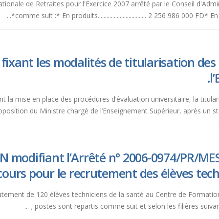
ationale de Retraites pour l'Exercice 2007 arrêté par le Conseil d'Adm
comme suit :* En produits................................. 2 256 986 000 FD* En charg
xant les modalités de titularisation des 
l
ndant la mise en place des procédures d’évaluation universitaire, la titu
position du Ministre chargé de l’Enseignement Supérieur, après un stag
N modifiant l’Arrêté n° 2006-0974/PR/M
ours pour le recrutement des élèves techni
crutement de 120 élèves techniciens de la santé au Centre de Formati
postes sont repartis comme suit et selon les filières suivantes