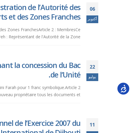
tration de l’Autorité des
06
ts et des Zones Franches.
أكتوبر
et des Zones FranchesArticle 2 : MembresCe
: Représentant de l'Autorité de la Zone...
ant la concession du Bac
22
de l’Unité.
يوليو
Accessi
ini Farah pour 1 franc symbolique.Article 2
uveau propriétaire tous les documents et...
nel de l’Exercice 2007 du
11
 International de Djibouti.