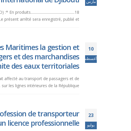
مارس
................................................18
icle 2 : Le présent arrêté sera enregistré, publié et...
s Maritimes la gestion et
10
agers et des marchandises
أغسطس
ite des eaux territoriales.
erait affecté au transport de passagers et de
r les lignes intérieures de la République,...
rofession de transporteur
23
n licence professionnelle.
يوليو