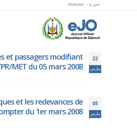
اتصل بنا |
FRANÇAIS
s et passagers modifiant
22
8/PR/MET du 05 mars 2008.
مارس
ues et les redevances de
05
compter du 1er mars 2008.
مارس