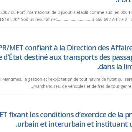
du Port International de Djibouti s'établit comme suit (en 000 FD) :* En produits..
........14 818 070* Soit un résultat net...................................... 3 666 692 Art
R/MET confiant à la Direction des Affaire
re d’État destiné aux transports des pass
dans la lim
es Maritimes, la gestion et l'exploitation de tout navire de l'État qui s
marchandises, de véhicules et de fret de tout genre, su
 fixant les conditions d’exercice de la p
urbain et interurbain et instituant u