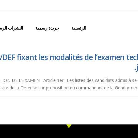
الرئيسية
جريدة رسمية
النشرات الرس
DEF fixant les modalités de l’examen tech
DE L'EXAMEN Article 1er : Les listes des candidats admis à se pré
inistre de la Défense sur proposition du commandant de la Gendarmerie,