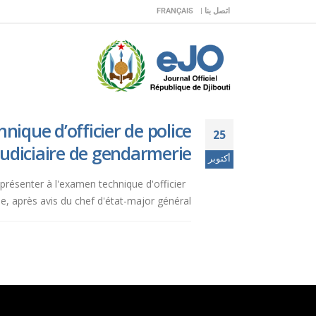
اتصل بنا |
FRANÇAIS
nique d’officier de police
25
judiciaire de gendarmerie.
أكتوبر
senter à l'examen technique d'officier
 après avis du chef d'état-major général...