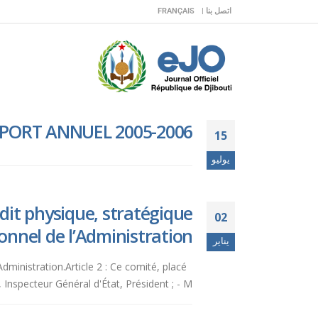
اتصل بنا |
FRANÇAIS
PPORT ANNUEL 2005-2006.
15
يوليو
dit physique, stratégique
02
onnel de l’Administration.
يناير
Administration.Article 2 : Ce comité, placé
pecteur Général d'État, Président ; - M....