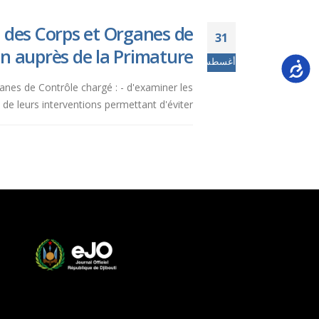
 des Corps et Organes de
31
on auprès de la Primature.
أغسطس
Accessi
ganes de Contrôle chargé : - d'examiner les
 leurs interventions permettant d'éviter...