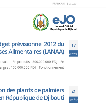
اتصل بنا |
FRANÇAIS
get prévisionnel 2012 du
17
ses Alimentaires (LANAA).
ديسمبر
suit : - En produits : 300.000.000 FDJ - En
arges : 100.000.000 FDJ - Fonctionnement : ...
on des plants de palmiers
21
en République de Djibouti.
نوفمبر