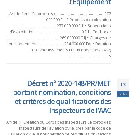
l’Equipement.
Article 1er : - En produits :.......................................................277
000 000 Fdj * Produits d'exploitation
:......................................277 000 000 Fdj * Subventions
d'exploitation :..................................................0 Fdj - En charge
:..........................................................269 000000 Fdj * Charges de
fonctionnement :.............................234 000 000 Fdj * Dotation
aux Amortissements Et aux Provisions (DAP)
:.......................................35...
Décret n° 2020-148/PR/MET
13
portant nomination, conditions
يوليو
et critères de qualifications des
Inspecteurs de l’AAC.
Article 1 : Création du Corps des Inspecteurs Le corps des
inspecteurs de l'aviation civile, créé par le code de
l'aviation civile, a pour mission de remplir les obligations