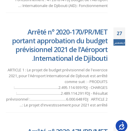
Internationale de Djibouti (AID) : Fonctionnement :...
Arrêté n° 2020-170/PR/MET
27
portant approbation du budget
ديسمبر
prévisionnel 2021 de l’Aéroport
International de Djibouti.
ARTICLE 1 : Le projet de budget prévisionnel de l'exercice
2021, pour l'Aéroport International de Djibouti est arrêté
comme suit : - PRODUITS
:..................................................2.495.114.939 FDJ - CHARGES
:..................................................2.489.114.291 FDJ - Résultat
prévisionnel :.........................................6.000.648 FDJ ARTICLE 2
: Le projet d'investissement pour 2021 est arrêté...
Accessib