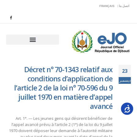
اتصل بنا |
FRANÇAIS
Décret n° 70-1343 relatif aux
23
conditions d’application de
ديسمبر
l’article 2 de la loi n° 70-596 du 9
juillet 1970 en matière d’appel
avancé
Accessib
Art. 1°. — Les jeunes gens qui désirent bénéficier de
l’appel avancé prévu à l’article 2 (1°) de la loi du 9 juillet
1970 doivent déposer leur demande à l’autorité militaire
au plus tard deux mois avant la date d’appel de la