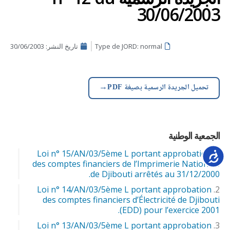
30/06/2003
Type de JORD: normal
تاريخ النشر:
30/06/2003
→
تحميل الجريدة الرسمية بصيغة PDF
الجمعية الوطنية
Loi n° 15/AN/03/5ème L portant approbation
Accessib
des comptes financiers de l’Imprimerie Nationale
de Djibouti arrêtés au 31/12/2000.
Loi n° 14/AN/03/5ème L portant approbation
des comptes financiers d’Électricité de Djibouti
(EDD) pour l’exercice 2001.
Loi n° 13/AN/03/5ème L portant approbation