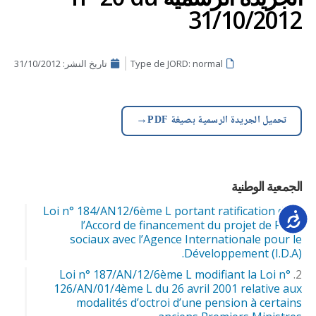
31/10/2012
Type de JORD: normal
تاريخ النشر:
31/10/2012
→
تحميل الجريدة الرسمية بصيغة PDF
الجمعية الوطنية
Loi n° 184/AN12/6ème L portant ratification de
Accessib
l’Accord de financement du projet de Filets
sociaux avec l’Agence Internationale pour le
Développement (I.D.A).
Loi n° 187/AN/12/6ème L modifiant la Loi n°
126/AN/01/4ème L du 26 avril 2001 relative aux
modalités d’octroi d’une pension à certains