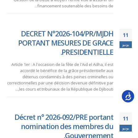
financement soutenable des besoins de...
DECRET N°2026-104/PR/MJDH
11
PORTANT MESURES DE GRACE
يونيو
PRESIDENTIELLE.
Article 1er : A l'occasion de la fête de l'Aid el Adha, il est
accordé le bénéfice de la grâce présidentielle aux
détenus condamnés à des peines criminelles ou
correctionnelles par une décision devenue définitive par
les cours et tribunaux de la République de Djibouti,...
Accessib
Décret n° 2026-092/PRE portant
11
nomination des membres du
يونيو
Gouvernement.