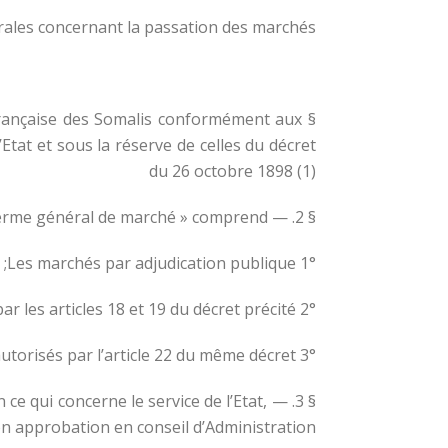
rales concernant la passation des marchés.
e Française des Somalis conformément aux
tat et sous la réserve de celles du décret
du 26 octobre 1898 (1)
§ 2. — Le terme général de marché » comprend :
1° Les marchés par adjudication publique;
2° Les traités de gré à gré visés par les articles 18 et 19 du décret précité ;
3° Les achats sur facture, autorisés par l’article 22 du même décret.
 ce qui concerne le service de l’Etat,
n approbation en conseil d’Administration.