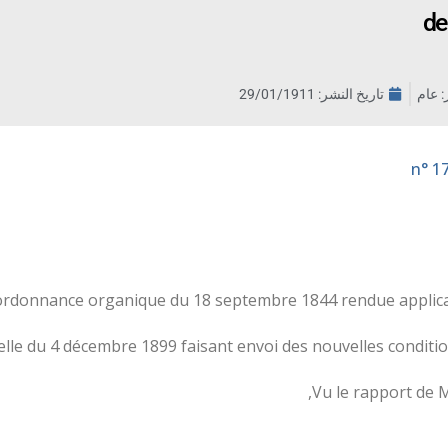
de
ر: عام
تاريخ النشر:
29/01/1911
’ordonnance organique du 18 septembre 1844 rendue applicabl
elle du 4 décembre 1899 faisant envoi des nouvelles condition
Vu le rapport de M