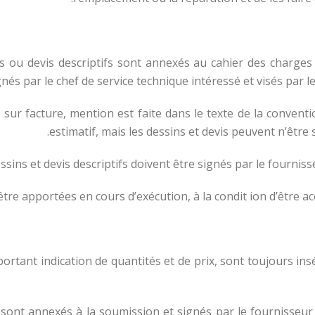
 dessins ou devis descriptifs sont annexés au cahier des cha
gnés par le chef de service technique intéressé et visés par l
ur facture, mention est faite dans le texte de la conventio
estimatif, mais les dessins et devis peuvent n’être 
essins et devis descriptifs doivent être signés par le fourn
être apportées en cours d’exécution, à la condit ion d’être a
 devis portant indication de quantités et de prix, sont toujours 
s sont annexés à la soumission et signés par le fournisseur 