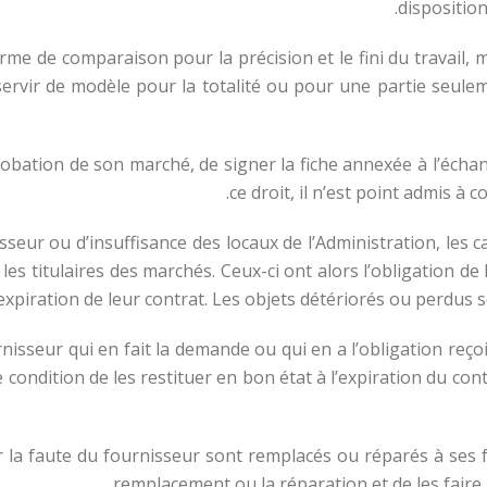
disposition
erme de comparaison pour la précision et le fini du travail,
 servir de modèle pour la totalité ou pour une partie seul
’approbation de son marché, de signer la fiche annexée à l’échan
ce droit, il n’est point admis à 
ournisseur ou d’insuffisance des locaux de l’Administration, le
es titulaires des marchés. Ceux-ci ont alors l’obligation de
expiration de leur contrat. Les objets détériorés ou perdus
sseur qui en fait la demande ou qui en a l’obligation reçoit
e condition de les restituer en bon état à l’expiration du con
la faute du fournisseur sont remplacés ou réparés à ses fra
remplacement ou la réparation et de les faire