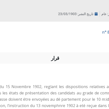
ر: عام
تاريخ النشر:
23/03/1903
قرار
e du 15 Novembre 1902, reglant les dispositions relatives
s les états de présentation des candidats au grade de comm
lasse doivent étre envoyées au dé partement pour le 10 m:i
ion, l’instruction du 13 novemphnre 1902 à eté reçue dans 