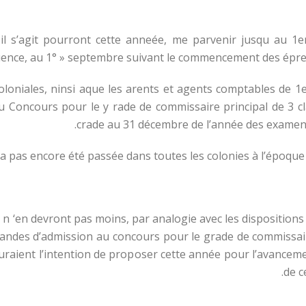
 il s’agit pourront cette anneée, me parvenir jusqu au 1er J
nce, au 1° » septembre suivant le commencement des épreuve
coloniales, ninsi aque les arents et agents comptables de 1e
 au Concours pour le y rade de commissaire principal de 3 
crade au 31 décembre de l’année des examens
ra pas encore été passée dans toutes les colonies à l’époque 
en devront pas moins, par analogie avec les dispositions de 
ndes d’admission au concours pour le grade de commissaire
 auraient l’intention de proposer cette année pour l’avancem
de c