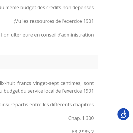
s du même budget des crédits non dépensés ;
Vu les ressources de l’exercice 1901;
ation ultérieure en conseil d’administration,
ix-huit francs vinget-sept centimes, sont
 budget du service local de l’exercice 1901.
ainsi répartis entre les différents chapitres :
Accessi
Chap. 1 300
2 2.985 68