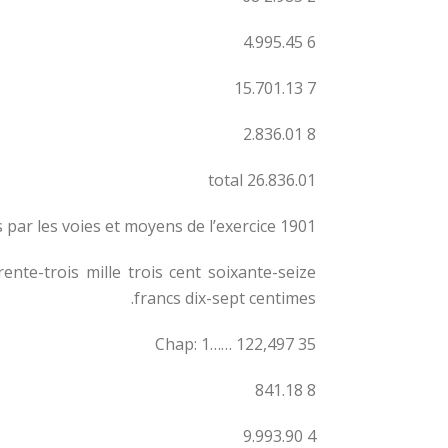
6 4.995.45
7 15.701.13
8 2.836.01
total 26.836.01
ts par les voies et moyens de l’exercice 1901.
nte-trois mille trois cent soixante-seize
francs dix-sept centimes.
Chap: 1…… 122,497 35
8 841.18
4 9.993.90