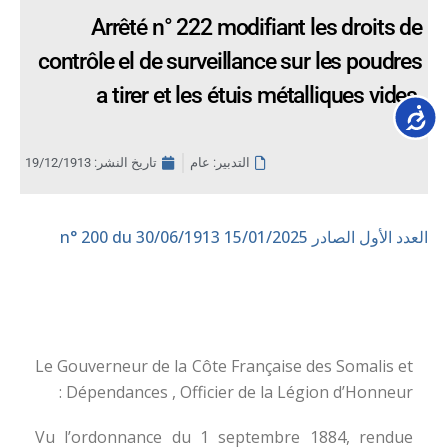
Arrêté n° 222 modifiant les droits de
contrôle el de surveillance sur les poudres
a tirer et les étuis métalliques vides.
Accessib
التدبير: عام
تاريخ النشر:
19/12/1913
العدد الأول الصادر 15/01/2025
n° 200 du 30/06/1913
Le Gouverneur de la Côte Française des Somalis et
Dépendances , Officier de la Légion d’Honneur :
Vu l’ordonnance du 1 septembre 1884, rendue