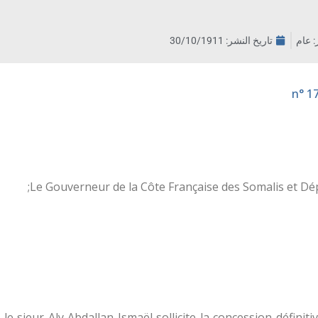
ر: عام
تاريخ النشر:
30/10/1911
Le Gouverneur de la Côte Française des Somalis et Dép
 le sieur Aly Abdallan Ismaël sollicite la concession définitiv