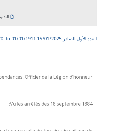
التدبي
العدد الأول الصادر 15/01/2025
n° 170 du 01/01/1911
endances, Officier de la Légion d’honneur;
Vu les arrêtés des 18 septembre 1884;
e d’une parcelle de terrain, sise village de