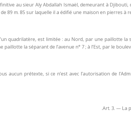
éfinitive au sieur Aly Abdallah Ismaël, demeurant à Djibouti, d
de 89 m. 85 sur laquelle il a édifié une maison en pierres à r
un quadrilatère, est limitée : au Nord, par une paillotte la 
e paillotte la séparant de l’avenue n° 7 ; à l’Est, par le boule
s aucun prétexte, si ce n’est avec l’autorisation de l’Admin
Art. 3. — La 