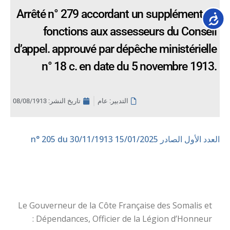
Arrêté n° 279 accordant un supplément de
Accessib
fonctions aux assesseurs du Conseil
d’appel. approuvé par dépêche ministérielle
n° 18 c. en date du 5 novembre 1913.
التدبير: عام
تاريخ النشر:
08/08/1913
العدد الأول الصادر 15/01/2025
n° 205 du 30/11/1913
Le Gouverneur de la Côte Française des Somalis et
Dépendances, Officier de la Légion d’Honneur :