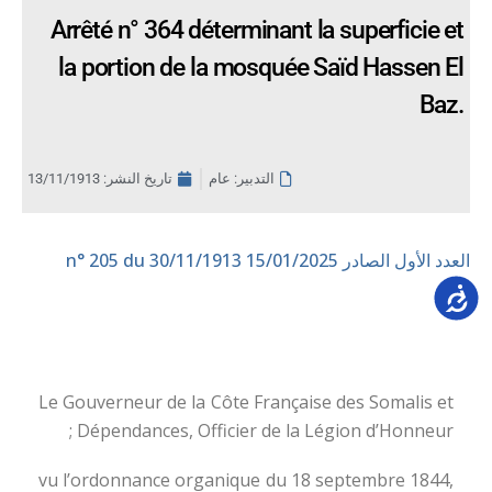
Arrêté n° 364 déterminant la superficie et
la portion de la mosquée Saïd Hassen El
Baz.
التدبير: عام
تاريخ النشر:
13/11/1913
العدد الأول الصادر 15/01/2025
n° 205 du 30/11/1913
Accessib
Le Gouverneur de la Côte Française des Somalis et
Dépendances, Officier de la Légion d’Honneur ;
vu l’ordonnance organique du 18 septembre 1844,