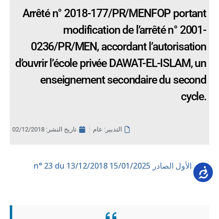
Arrêté n° 2018-177/PR/MENFOP portant
modification de l’arrêté n° 2001-
0236/PR/MEN, accordant l’autorisation
d’ouvrir l’école privée DAWAT-EL-ISLAM, un
enseignement secondaire du second
cycle.
التدبير: عام
تاريخ النشر:
02/12/2018
العدد الأول الصادر 15/01/2025
n° 23 du 13/12/2018
Accessib