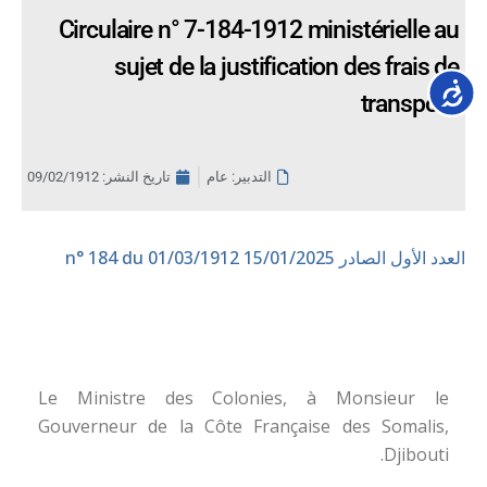
Circulaire n° 7-184-1912 ministérielle au
sujet de la justification des frais de
Accessib
transport.
التدبير: عام
تاريخ النشر:
09/02/1912
العدد الأول الصادر 15/01/2025
n° 184 du 01/03/1912
Le Ministre des Colonies, à Monsieur le
Gouverneur de la Côte Française des Somalis,
Djibouti.