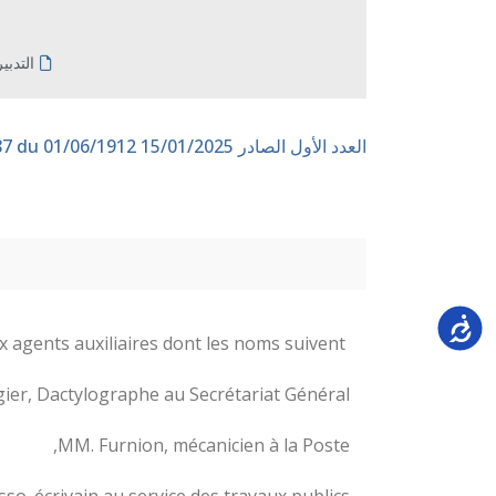
التدبي
العدد الأول الصادر 15/01/2025
n° 187 du 01/06/1912
Accessi
allouant une indemnité de cherté de vivres pendant saison chaude, de 1,50 par jour, aux agents auxiliaires dont les noms suivent :
ier, Dactylographe au Secrétariat Général,
MM. Furnion, mécanicien à la Poste,
so. écrivain au service des travaux publics,