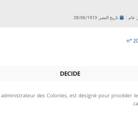
ر: عام
تاريخ النشر:
28/06/1913
DECIDE
administrateur des Colonies, est désigné pour procéder le 3
ca