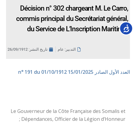
Décision n° 302 chargeant M. Le Carro,
commis principal du Secrétariat général,
Accessib
du Service de L’Inscription Maritime.
التدبير: عام
تاريخ النشر:
26/09/1912
العدد الأول الصادر 15/01/2025
n° 191 du 01/10/1912
Le Gouverneur de la Côte Française des Somalis et
Dépendances, Officier de la Légion d’Honneur ;