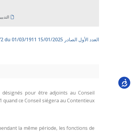
التدبي
العدد الأول الصادر 15/01/2025
n° 172 du 01/03/1911
Accessi
 désignés pour être adjoints au Conseil
1 quand ce Conseil siégera au Contentieux.
 pendant la même période, les fonctions de