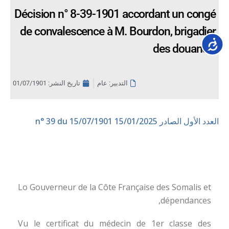
Décision n° 8-39-1901 accordant un congé
de convalescence à M. Bourdon, brigadier
Accessib
des douanes.
التدبير: عام
تاريخ النشر:
01/07/1901
العدد الأول الصادر 15/01/2025
n° 39 du 15/07/1901
Lo Gouverneur de la Côte Française des Somalis et
dépendances,
Vu le certificat du médecin de 1er classe des