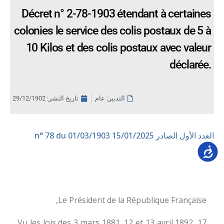
Décret n° 2-78-1903 étendant à certaines
colonies le service des colis postaux de 5 à
10 Kilos et des colis postaux avec valeur
déclarée.
التدبير: عام
تاريخ النشر:
29/12/1902
العدد الأول الصادر 15/01/2025
n° 78 du 01/03/1903
Accessib
Le Président de la République Française,
Vu les lois des 3 mars 1881, 12 et 13 avril 1892, 17