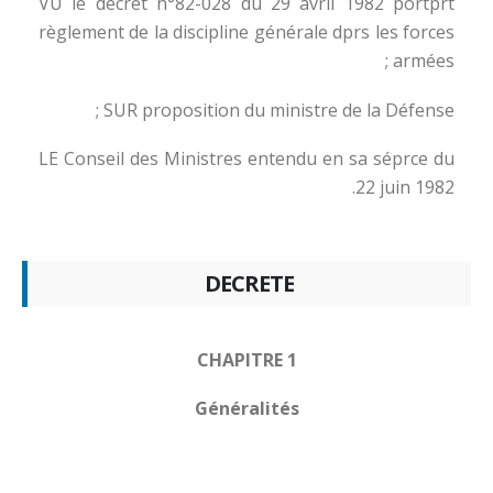
VU le décret n°82-028 du 29 avril 1982 portprt
règlement de la discipline générale dprs les forces
armées ;
SUR proposition du ministre de la Défense ;
LE Conseil des Ministres entendu en sa séprce du
22 juin 1982.
DECRETE
CHAPITRE 1
Généralités