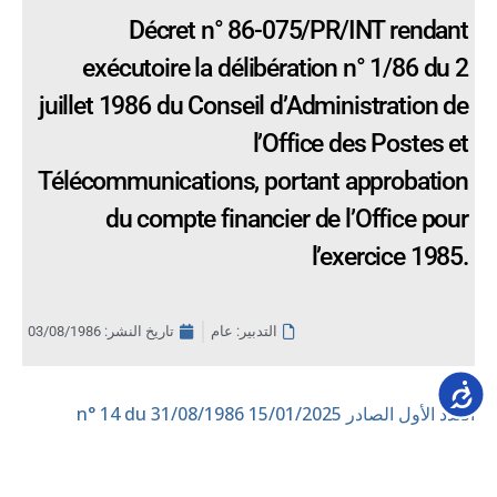
Décret n° 86-075/PR/INT rendant
exécutoire la délibération n° 1/86 du 2
juillet 1986 du Conseil d’Administration de
l’Office des Postes et
Télécommunications, portant approbation
du compte financier de l’Office pour
l’exercice 1985.
التدبير: عام
تاريخ النشر:
03/08/1986
Accessib
العدد الأول الصادر 15/01/2025
n° 14 du 31/08/1986