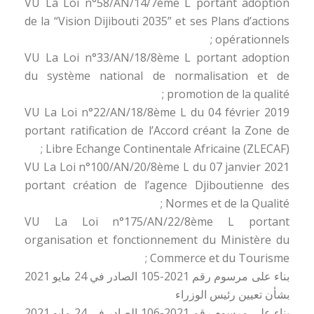
VU La Loi n°58/AN/14/7ème L portant adoption
de la “Vision Dijibouti 2035” et ses Plans d’actions
opérationnels ;
VU La Loi n°33/AN/18/8ème L portant adoption
du système national de normalisation et de
promotion de la qualité ;
VU La Loi n°22/AN/18/8ème L du 04 février 2019
portant ratification de l’Accord créant la Zone de
Libre Echange Continentale Africaine (ZLECAF) ;
VU La Loi n°100/AN/20/8ème L du 07 janvier 2021
portant création de l’agence Djiboutienne des
Normes et de la Qualité ;
VU La Loi n°175/AN/22/8ème L portant
organisation et fonctionnement du Ministère du
Commerce et du Tourisme ;
بناء على مرسوم رقم 2021-105 الصادر في 24 مايو 2021
بشأن تعيين رئيس الوزراء
بناء على مرسوم رقم 2021-106 الصادر في 24 مايو 2021