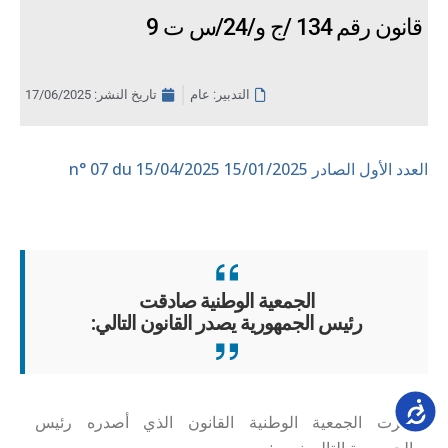
قانون رقم 134 /ج و/24/س ت 9
التدبير: عام
تاريخ النشر:
17/06/2025
العدد الأول الصادر 15/01/2025
n° 07 du 15/04/2025
الجمعية الوطنية صادقت
رئيس الجمهورية يصدر القانون التالي:
Accessib
أقرت الجمعية الوطنية القانون الذي أصدره رئيس