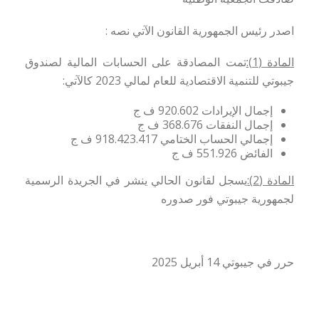
اصدر رئيس الجمهورية القانون الآتي نصه :
المادة (1):
تمت المصادقة على الحسابات المالية لصندوق
جيبوتي للتنمية الاقتصادية للعام لمالي 2023 كالآتي:
إجمال الإيرادات 920.602 ف ج
إجمال النفقات 368.676 ف ج
إجمالي الحساب الختامي 918.423.417 ف ج
الفائض 551.926 ف ج
المادة (2):
يسجل لقانون الحالي ينشر في الجريدة الرسمية
لجمهورية جيبوتي فور صدوره
حرر في جيبوتي 14 أبريل 2025