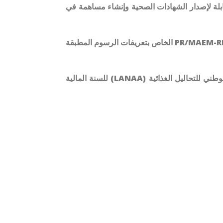
ابلة لإصدار الشهادات الصحية وإنشاء مساهمة في
المتعلق بتعديل بعض أحكام القرار الوزاري رقم 2009-757/PR/MAEM-RH الخاص بتعريفات الرسوم المطبقة
المتضمنة الموافقة على الحسابات المالية للمختبر الوطني للتحاليل الغذائية (LANAA) للسنة المالية