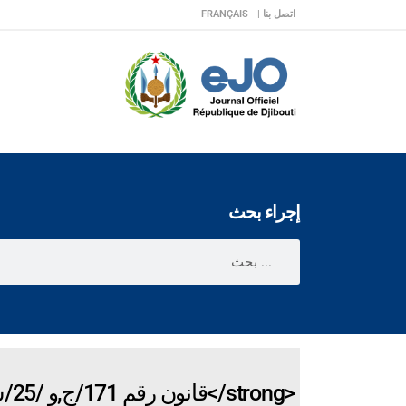
اتصل بنا |
FRANÇAIS
إجراء بحث
<strong>قانون رقم 171/ج,و /25/س ت9</strong>