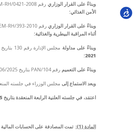
وبناءً على
القرار الوزاري
رقم 2008-0421/PR/MAEM-RH بتاريخ 06 يوليو 2008
Accessi
الأمن الغذائي
؛
وبناءً على
القرار الوزاري
رقم 2010-393/PR/MAEM-RH
أثناء المراقبة البيطرية والغذائية
؛
وبناءً على
مداولة
مجلس الإدارة رقم 130 بتاريخ 07 نوفمبر 2024
2021
؛
وبناءً على
التعميم
رقم 104/PAN بتاريخ 29/06/2025
وبعد الاستماع إلى
مجلس الوزراء في جلسته المنعقدة بتاريخ 10
اعتمَد، في جلسته العلنية الرابعة المنعقدة بتاريخ 30/06/2025، القانون الذي ينص على ما يلي:
المادة (1):
تمت المصادفة على الحسابات المالية للمختبر الوطني