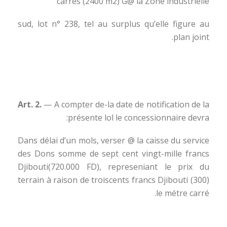
carrés (2400 m2) G@ la Zone industrielle
sud, lot n° 238, tel au surplus qu’elle figure au
plan joint.
Art. 2.
— A compter de-la date de notification de la
présente lol le concessionnaire devra:
Dans délai d’un mols, verser @ la caisse du service
des Dons somme de sept cent vingt-mille francs
Djibouti(720.000 FD), represeniant le prix du
terrain à raison de troiscents francs Djibouti (300)
le métre carré.