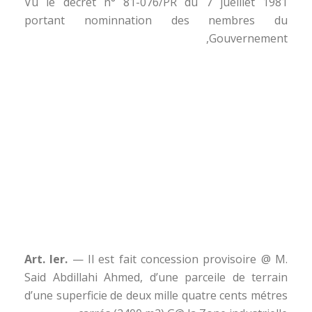
Vu le décret n° 81-076/PR du 7 jueillet 1981
portant nominnation des nembres du
Gouvernement,
Art. ler.
— Il est fait concession provisoire @ M.
Said Abdillahi Ahmed, d’une parceile de terrain
d’une superficie de deux mille quatre cents métres