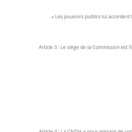
Les pouvoirs publics lui accordent 
Article 3 : Le siège de la Commission est 
Article 4 : La CNDH a pour mission de co