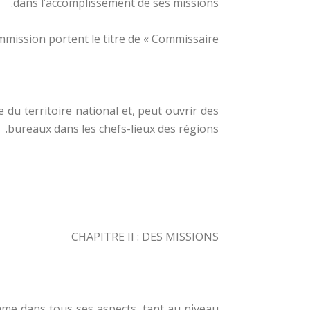
dans l’accomplissement de ses missions.
mission portent le titre de « Commissaire ».
 du territoire national et, peut ouvrir des
bureaux dans les chefs-lieux des régions.
CHAPITRE II : DES MISSIONS
mme dans tous ses aspects, tant au niveau