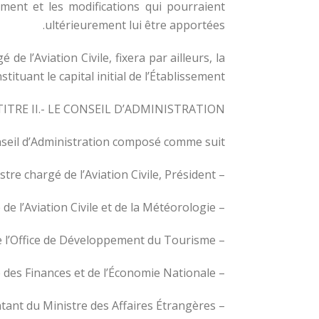
ement et les modifications qui pourraient
ultérieurement lui être apportées.
e l’Aviation Civile, fixera par ailleurs, la
ituant le capital initial de l’Établissement.
TITRE II.- LE CONSEIL D’ADMINISTRATION
seil d’Administration composé comme suit :
– le Ministre chargé de l’Aviation Civile, Président,
– le Directeur responsable de l’Aviation Civile et de la Météorologie,
– le Directeur de l’Office de Développement du Tourisme,
– un Représentant du Ministre des Finances et de l’Économie Nationale,
– un Représentant du Ministre des Affaires Étrangères,