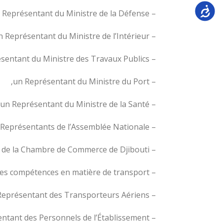
Accessi
– un Représentant du Ministre de la Défense,
– un Représentant du Ministre de l’Intérieur,
– un Représentant du Ministre des Travaux Publics,
– un Représentant du Ministre du Port,
– un Représentant du Ministre de la Santé,
– deux Représentants de l’Assemblée Nationale,
– un Représentant de la Chambre de Commerce de Djibouti,
– une Personnalité choisie par le Ministre chargé de l’Aviation Civile, en raison de ses compétences en matière de transport,
– un Représentant des Transporteurs Aériens,
– un Représentant des Personnels de l’Établissement.