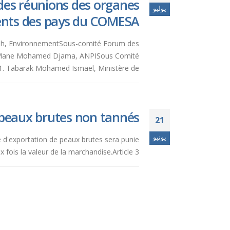
des réunions des organes
يوليو
ents des pays du COMESA.
bleh, EnvironnementSous-comité Forum des
e Mane Mohamed Djama, ANPISous Comité
. Tabarak Mohamed Ismael, Ministère de...
 peaux brutes non tannés.
21
يونيو
ive d'exportation de peaux brutes sera punie
is la valeur de la marchandise.Article 3 :...