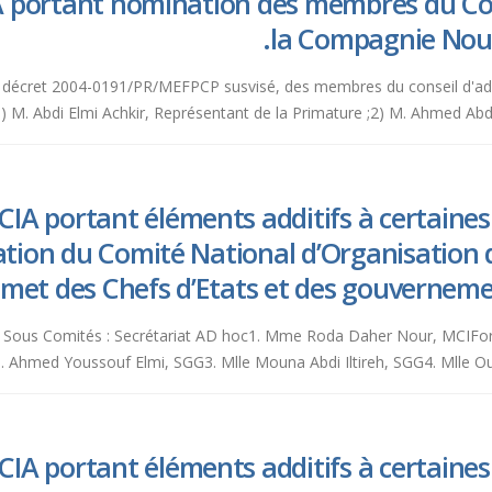
 portant nomination des membres du Con
la Compagnie Nouv
e 4 du décret 2004-0191/PR/MEFPCP susvisé, des membres du conseil d'
 Abdi Elmi Achkir, Représentant de la Primature ;2) M. Ahmed Abdillahi
IA portant éléments additifs à certaines 
tion du Comité National d’Organisation 
mmet des Chefs d’Etats et des gouvernem
 aux Sous Comités : Secrétariat AD hoc1. Mme Roda Daher Nour, MCI
. Ahmed Youssouf Elmi, SGG3. Mlle Mouna Abdi Iltireh, SGG4. Mlle 
IA portant éléments additifs à certaines 