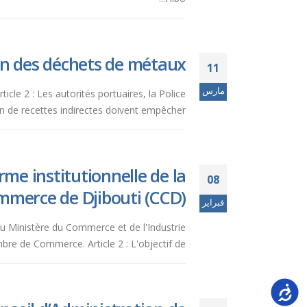
n des déchets de métaux.
11
مارس
icle 2 : Les autorités portuaires, la Police
n de recettes indirectes doivent empêcher...
me institutionnelle de la
08
merce de Djibouti (CCD).
فبراير
du Ministère du Commerce et de l'Industrie
re de Commerce. Article 2 : L'objectif de...
Accessi