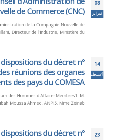
seil d’Administration de
08
elle de Commerce (CNC).
فبراير
administration de la Compagnie Nouvelle de
, Directeur de l'Industrie, Ministère du...
dispositions du décret n°
14
des réunions des organes
أغسطس
ents des pays du COMESA.
Forum des Hommes d'AffairesMembres1. M.
Oubah Moussa Ahmed, ANPI5. Mme Zeinab...
dispositions du décret n°
23