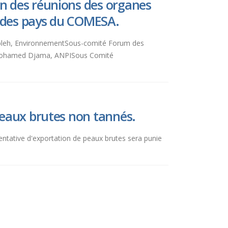
on des réunions des organes
s des pays du COMESA.
Robleh, EnvironnementSous-comité Forum des
 Mohamed Djama, ANPISous Comité
peaux brutes non tannés.
e tentative d'exportation de peaux brutes sera punie