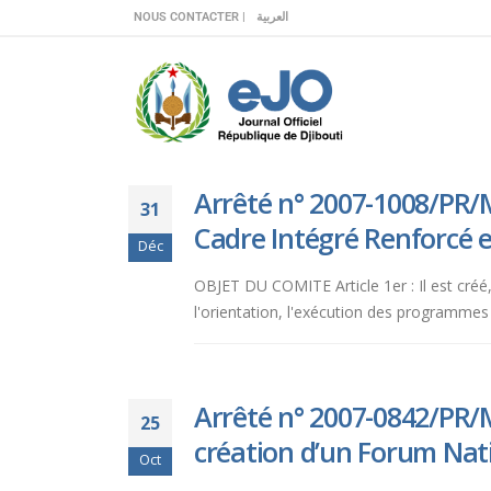
Veuillez
NOUS CONTACTER |
العربية
noter
:
Ce
site
Web
comprend
Arrêté n° 2007-1008/PR/M
un
31
système
Cadre Intégré Renforcé et
Déc
d'accessibilité.
Appuyez
OBJET DU COMITE Article 1er : Il est créé,
sur
l'orientation, l'exécution des programmes 
Ctrl-
F11
pour
adapter
Arrêté n° 2007-0842/PR/M
25
le
création d’un Forum Nat
site
Oct
Web