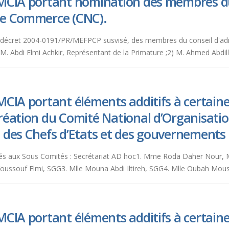
MCIA portant nomination des membres du
de Commerce (CNC).
 4 du décret 2004-0191/PR/MEFPCP susvisé, des membres du conseil d'a
Abdi Elmi Achkir, Représentant de la Primature ;2) M. Ahmed Abdillahi,
CIA portant éléments additifs à certaines
réation du Comité National d’Organisati
 des Chefs d’Etats et des gouvernement
joutés aux Sous Comités : Secrétariat AD hoc1. Mme Roda Daher Nou
oussouf Elmi, SGG3. Mlle Mouna Abdi Iltireh, SGG4. Mlle Oubah Mou
CIA portant éléments additifs à certaines