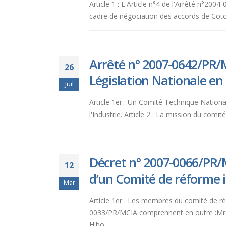
Article 1 : L'Article n°4 de l'Arrêté n°
aux
cadre de négociation des accords de Coto
malvoyants
qui
utilisent
un
Arrêté n° 2007-0642/PR/
26
lecteur
Législation Nationale e
d'écran ;
Juil
Appuyez
Article 1er : Un Comité Technique Nationa
sur
l'Industrie. Article 2 : La mission du comit
Ctrl-
F10
pour
ouvrir
Décret n° 2007-0066/PR/
12
un
d’un Comité de réforme i
menu
Mar
d'accessibilité.
Article 1er : Les membres du comité de ré
0033/PR/MCIA comprennent en outre :Mr.
Hibo...