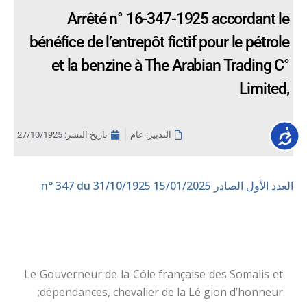
Arrêté n° 16-347-1925 accordant le
bénéfice de l’entrepôt fictif pour le pétrole
et la benzine à The Arabian Trading C°
Limited,
Accessib
التدبير: عام
تاريخ النشر:
27/10/1925
العدد الأول الصادر 15/01/2025
n° 347 du 31/10/1925
Le Gouverneur de la Côle française des Somalis et
dépendances, chevalier de la Lé gion d’honneur;