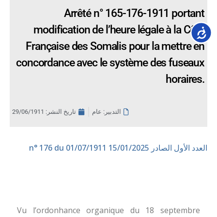
Arrêté n° 165-176-1911 portant
modification de l’heure légale à la Côte
Accessib
Française des Somalis pour la mettre en
concordance avec le système des fuseaux
horaires.
التدبير: عام
تاريخ النشر:
29/06/1911
العدد الأول الصادر 15/01/2025
n° 176 du 01/07/1911
Vu l’ordonhance organique du 18 septembre