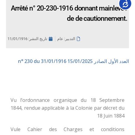
Accessib
Arrêté n° 20-230-1916 donnant mainlevée
de de cautionnement.
التدبير: عام
تاريخ النشر:
11/01/1916
العدد الأول الصادر 15/01/2025
n° 230 du 31/01/1916
Vu l’ordonnance organique du 18 Septembre
1844, rendue applicable à la Colonie par décret du
18 Juin 1884
Vule Cahier des Charges et conditions