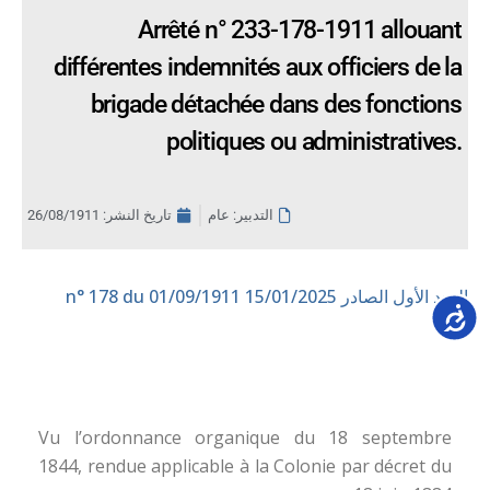
Arrêté n° 233-178-1911 allouant
différentes indemnités aux officiers de la
brigade détachée dans des fonctions
politiques ou administratives.
التدبير: عام
تاريخ النشر:
26/08/1911
العدد الأول الصادر 15/01/2025
n° 178 du 01/09/1911
Accessib
Vu l’ordonnance organique du 18 septembre
1844, rendue applicable à la Colonie par décret du