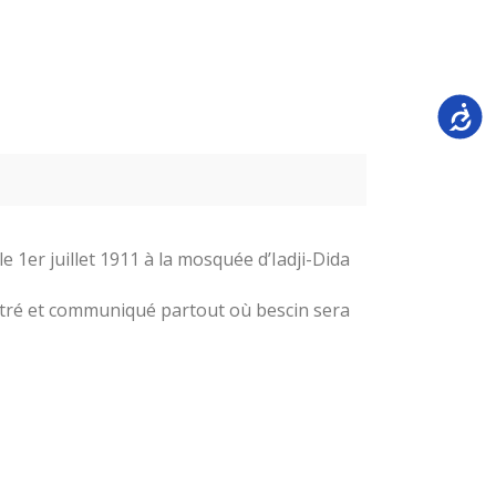
Accessi
e 1er juillet 1911 à la mosquée d’Iadji-Dida.
stré et communiqué partout où bescin sera.