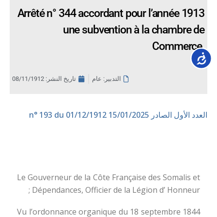
Arrêté n° 344 accordant pour l’année 1913
une subvention à la chambre de
Commerce.
Accessib
التدبير: عام
تاريخ النشر:
08/11/1912
العدد الأول الصادر 15/01/2025
n° 193 du 01/12/1912
Le Gouverneur de la Côte Française des Somalis et
Dépendances, Officier de la Légion d’ Honneur ;
Vu l’ordonnance organique du 18 septembre 1844