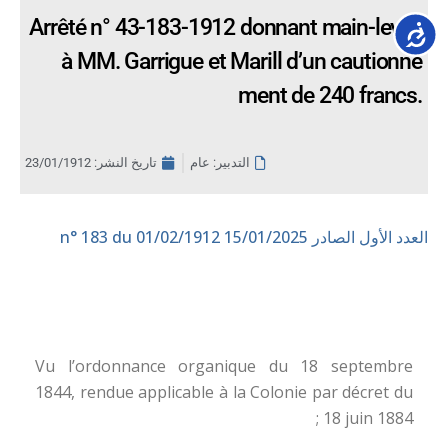
Arrêté n° 43-183-1912 donnant main-levée
Accessib
à MM. Garrigue et Marill d’un cautionne
ment de 240 francs.
التدبير: عام
تاريخ النشر:
23/01/1912
العدد الأول الصادر 15/01/2025
n° 183 du 01/02/1912
Vu l’ordonnance organique du 18 septembre
1844, rendue applicable à la Colonie par décret du
18 juin 1884 ;