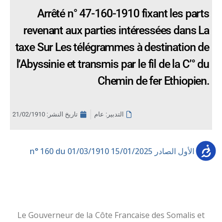
Arrêté n° 47-160-1910 fixant les parts
revenant aux parties intéressées dans La
taxe Sur Les télégrammes à destination de
l’Abyssinie et transmis par le fil de la C’° du
Chemin de fer Ethiopien.
التدبير: عام
تاريخ النشر:
21/02/1910
Accessib
العدد الأول الصادر 15/01/2025
n° 160 du 01/03/1910
Le Gouverneur de la Côte Francaise des Somalis et