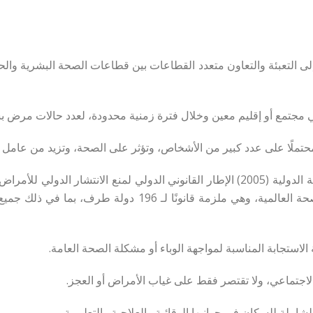
و One Health": مفهوم يدعو إلى التعبئة والتعاون متعدد القطاعات بين قطاعات الصحة البش
، في مجتمع أو إقليم معين وخلال فترة زمنية محدودة، لعدد حالات مرض
 محتملًا على عدد كبير من الأشخاص، وتؤثر على الصحة، وتزيد من عامل ا
• اللائحة الصحية الدولية (RSI): تحدد اللائحة الصحية الدولية (2005) الإطار القانوني الدول
اعتمادها بموجب المادة 21 من دستور منظمة الصحة العالمية، وهي
 الاستجابة المناسبة لمواجهة الوباء أو مشكلة الصحة العامة.
الاجتماعي، ولا تقتصر فقط على غياب الأمراض أو العجز.
املة للسكان في جوانبها الوقائية والعلاجية والتعليمية.