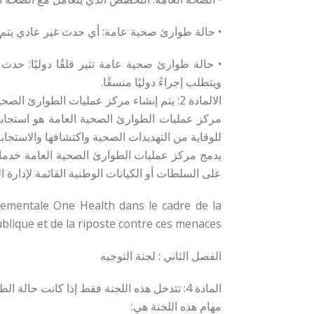
• حالة طوارئ صحية عامة: أي حدث غير عادي يتم تح
• حالة طوارئ صحية عامة تثير قلقًا دوليًا: ح
ويتطلب إجراءً دوليًا منسقًا.
الالمادة 2: يتم إنشاء مركز عمليات الطوارئ الصحية العامة، ويُختصر بـ COUSP، داخل المعهد الوطني للصحة العامة في جيبوتي (INSPD).
مركز عمليات الطوارئ الصحية العامة هو استجابة
للوقاية من التهديدات الصحية واكتشافها والاستجابة 
يدمج مركز عمليات الطوارئ الصحية العامة خدمات ا
على السلطات أو الكيانات الوطنية القائمة لإدارة 
nnementale One Health dans le cadre de la
blique et de la riposte contre ces menaces.
الفصل الثاني : لجنة التوجيه
المادة 4: تتدخل هذه اللجنة فقط إذا كانت حالة الطوارئ الصحية ذات نطاق وطني وتهم كامل التراب الوطني. :
مهام هذه اللجنة هي: