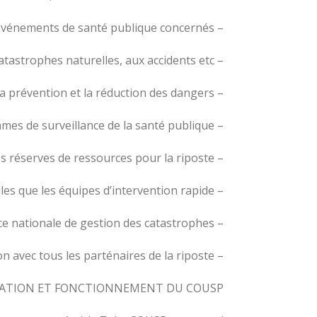
– La définition des mesures d’urgence à mettre en œuvre en fonction des événements de santé publique concernés,
– La gestion des conséquences sanitaires liées aux catastrophes naturelles, aux accidents etc..,
– La prévention et la réduction des dangers,
– Le suivi des programmes de surveillance de la santé publique,
– L’amélioration de la préparation par la planification et la constitution des réserves de ressources pour la riposte,
– La mise en place des capacités et compétences techniques telles que les équipes d’intervention rapide,
– La liaison entre le secteur de la santé et l’agence nationale de gestion des catastrophes,
– La communication publique et la coordination avec tous les parténaires de la riposte.
NISATION ET FONCTIONNEMENT DU COUSP