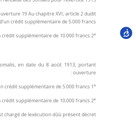
verture 19 Au chapitre XVI, article 2 dudit
d’un crédit supplémentaire de 5.000 francs :
Accessi
2° Au chapitre AIX, du mème budget, d’un crédit supplémentaire de 10.000 francs ;
omalis, en date du 8 août 1913, portant
ouverture :
1° Au chapitre XVI, article 2 du budget local pour l’exercice courant, d’un crédit supplémentaire de 5.000 francs :
2° Au chapitre XIX,:du même budget, d’un crédit supplémentaire de 10.000 francs.
st chargé de lexécution dûù présent décret.