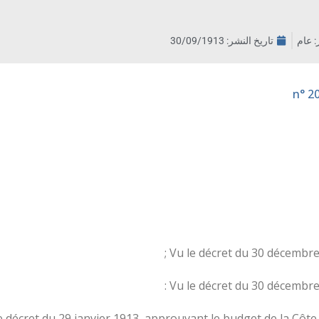
ر: عام
تاريخ النشر:
30/09/1913
Vu le décret du 30 décembre 
Vu le décret du 30 décembre 
e décret du 29 janvier 1913, approuvant le budget de la Côte 